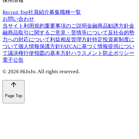
採用情報
Recruit Top
社員紹介
募集職種一覧
お問い合わせ
当サイト利用規約
重要事項のご説明
金融商品勧誘方針
金
融商品取引に関するご意見・苦情等について
反社会的勢
力への対応について
利益相反管理方針
特定投資家制度に
ついて
個人情報保護方針
FATCAに基づく情報提供につい
て
議決権行使指図の基本方針
ハラスメント防止ポリシー
電子公告
©
2026
HiJoJo. All rights reserved.
Page Top