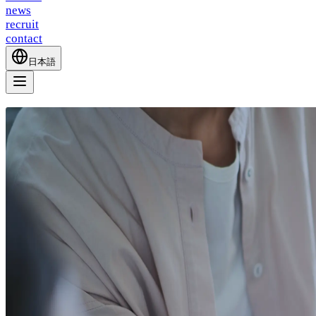
news
recruit
contact
日本語
about
service
news
recruit
contact