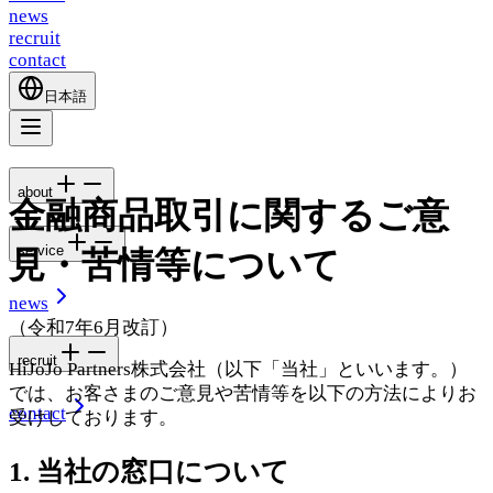
news
recruit
contact
日本語
about
金融商品取引に関するご意
service
見・苦情等について
news
（令和7年6月改訂）
recruit
HiJoJo Partners株式会社（以下「当社」といいます。）
では、お客さまのご意見や苦情等を以下の方法によりお
contact
受けしております。
1. 当社の窓口について