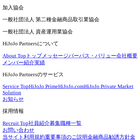
加入協会
一般社団法人 第二種金融商品取引業協会
一般社団法人 資産運用業協会
HiJoJo Partnersについて
About Top
トップメッセージ
パーパス・バリュー
会社概要
メンバー紹介
実績
HiJoJo Partnersのサービス
Service Top
HiJoJo Prime
HiJoJo.com
HiJoJo Private Market
Solution
お知らせ
採用情報
Recruit Top
社員紹介
募集職種一覧
お問い合わせ
当サイト利用規約
重要事項のご説明
金融商品勧誘方針
金