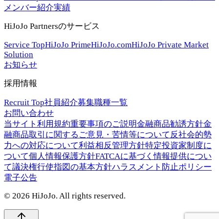
メンバー紹介
実績
HiJoJo Partnersのサービス
Service Top
HiJoJo Prime
HiJoJo.com
HiJoJo Private Market
Solution
お知らせ
採用情報
Recruit Top
社員紹介
募集職種一覧
お問い合わせ
当サイト利用規約
重要事項のご説明
金融商品勧誘方針
金
融商品取引に関するご意見・苦情等について
反社会的勢
力への対応について
利益相反管理方針
特定投資家制度に
ついて
個人情報保護方針
FATCAに基づく情報提供につい
て
議決権行使指図の基本方針
ハラスメント防止ポリシー
電子公告
©
2026
HiJoJo. All rights reserved.