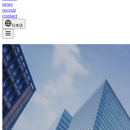
news
recruit
contact
日本語
about
service
news
recruit
contact